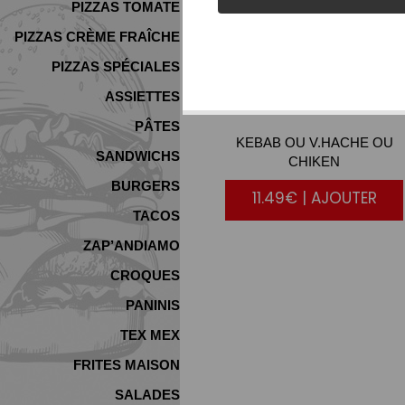
PIZZAS TOMATE
PIZZAS CRÈME FRAÎCHE
PIZZAS SPÉCIALES
ASSIETTES
ASSIETTES
PÂTES
KEBAB OU V.HACHE OU
SANDWICHS
CHIKEN
BURGERS
11.49€ | AJOUTER
TACOS
ZAP’ANDIAMO
CROQUES
PANINIS
TEX MEX
FRITES MAISON
SALADES