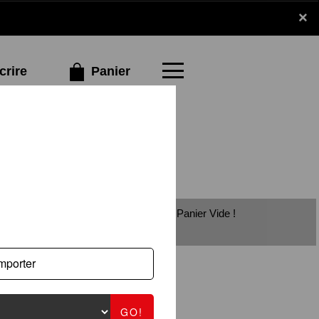
×
×
Panier
crire
Panier Vide !