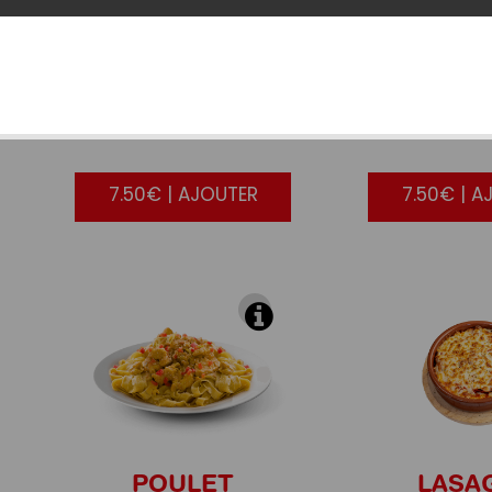
AUX
FROMAGES
BOLOG
7.50€ | AJOUTER
7.50€ | A
POULET
LASA