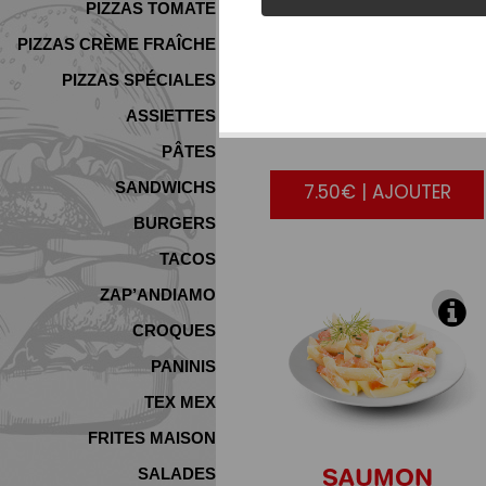
PIZZAS TOMATE
PIZZAS CRÈME FRAÎCHE
PIZZAS SPÉCIALES
CARBONARA
ASSIETTES
PÂTES
SANDWICHS
7.50€ | AJOUTER
BURGERS
TACOS
ZAP’ANDIAMO
CROQUES
PANINIS
TEX MEX
FRITES MAISON
SAUMON
SALADES