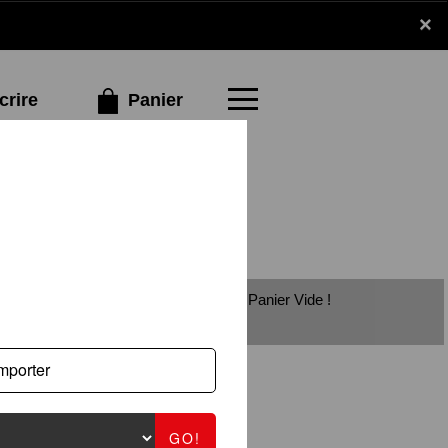
×
×
Panier
crire
Panier Vide !